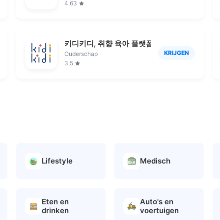
4.63
키디키디, 취향 육아 플랫폼
KRIJGEN
Ouderschap
3.5
Lifestyle
Medisch
Eten en
Auto's en
drinken
voertuigen