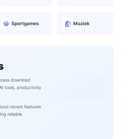
Sportgames
Muziek
s
access download
 tools, productivity
about recent features
ng reliable