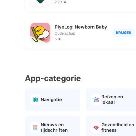
2.73
PiyoLog: Newborn Baby Tracker
KRIJGEN
Ouderschap
5
App-categorie
Reizen en
Navigatie
lokaal
Nieuws en
Gezondheid en
tijdschriften
fitness