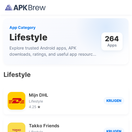
App Category
Lifestyle
264
Apps
Explore trusted Android apps, APK
downloads, ratings, and useful app resources
in this category.
Lifestyle
Mijn DHL
KRIJGEN
Lifestyle
4.25
Takko Friends
KRIJGEN
Lifestyle