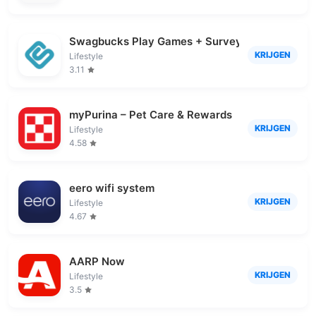
Swagbucks Play Games + Surveys
KRIJGEN
Lifestyle
3.11
myPurina – Pet Care & Rewards
KRIJGEN
Lifestyle
4.58
eero wifi system
KRIJGEN
Lifestyle
4.67
AARP Now
KRIJGEN
Lifestyle
3.5