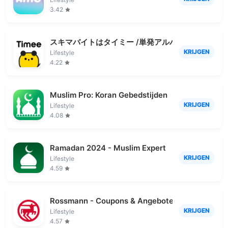
3.42
スキマバイトはタイミー /単発アルバイト探し・求
KRIJGEN
Lifestyle
4.22
Muslim Pro: Koran Gebedstijden
KRIJGEN
Lifestyle
4.08
Ramadan 2024 - Muslim Expert
KRIJGEN
Lifestyle
4.59
Rossmann - Coupons & Angebote
KRIJGEN
Lifestyle
4.57