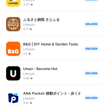
4.03
ふるさと納税 さとふる
KRIJGEN
Lifestyle
4.17
B&Q | DIY Home & Garden Tools
KRIJGEN
Lifestyle
3.5
Umax - Become Hot
KRIJGEN
Lifestyle
3.84
ANA Pocket-移動ポイント・歩くポイント-移動ポ
KRIJGEN
Lifestyle
3.61