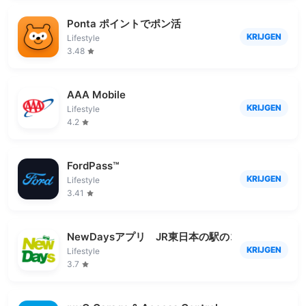
Ponta ポイントでポン活
KRIJGEN
Lifestyle
3.48
AAA Mobile
KRIJGEN
Lifestyle
4.2
FordPass™
KRIJGEN
Lifestyle
3.41
NewDaysアプリ JR東日本の駅のコンビニNewDa
KRIJGEN
Lifestyle
3.7