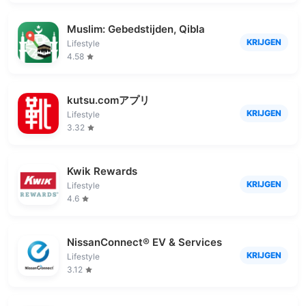
Muslim: Gebedstijden, Qibla
KRIJGEN
Lifestyle
4.58
kutsu.comアプリ
KRIJGEN
Lifestyle
3.32
Kwik Rewards
KRIJGEN
Lifestyle
4.6
NissanConnect® EV & Services
KRIJGEN
Lifestyle
3.12