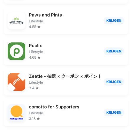
Paws and Pints
KRIJGEN
Lifestyle
4.55
Publix
KRIJGEN
Lifestyle
4.68
Zeetle - 抽選 × クーポン × ポイントアプリ
KRIJGEN
Lifestyle
3.4
comotto for Supporters
KRIJGEN
Lifestyle
3.18