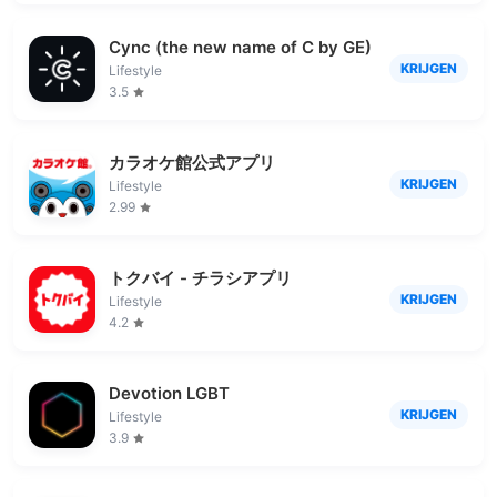
Cync (the new name of C by GE)
KRIJGEN
Lifestyle
3.5
カラオケ館公式アプリ
KRIJGEN
Lifestyle
2.99
トクバイ - チラシアプリ
KRIJGEN
Lifestyle
4.2
Devotion LGBT
KRIJGEN
Lifestyle
3.9