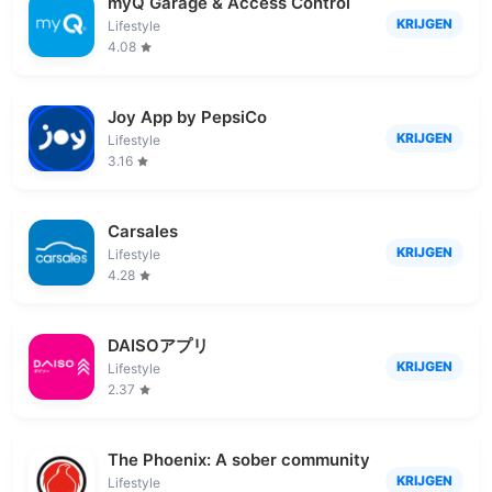
myQ Garage & Access Control
KRIJGEN
Lifestyle
4.08
Joy App by PepsiCo
KRIJGEN
Lifestyle
3.16
Carsales
KRIJGEN
Lifestyle
4.28
DAISOアプリ
KRIJGEN
Lifestyle
2.37
The Phoenix: A sober community
KRIJGEN
Lifestyle