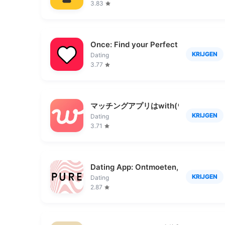
3.83
Once: Find your Perfect Match
KRIJGEN
Dating
3.77
マッチングアプリはwith(ウィズ) - 出
KRIJGEN
Dating
3.71
Dating App: Ontmoeten, Chatten
KRIJGEN
Dating
2.87