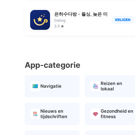
은하수다방 - 돌싱, 늦은 미혼 소개팅
KRIJGEN
Dating
3.5
App-categorie
Reizen en
Navigatie
lokaal
Nieuws en
Gezondheid en
tijdschriften
fitness