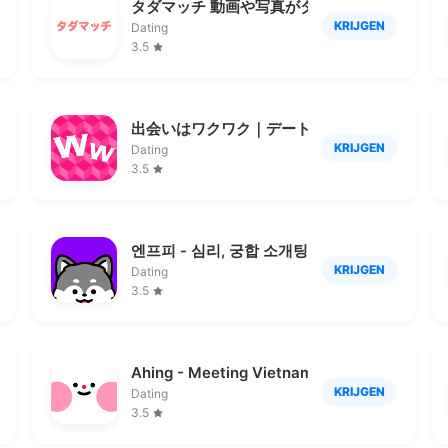
チングアプリ
タダマッチ 動画や写真がタダで見放題の出会
KRIJGEN
Dating
3.5
のマッチングアプリ
出会いはワクワク｜デートから始める婚活・恋
KRIJGEN
Dating
3.5
앱
엔프피 - 심리, 궁합 소개팅 (데이팅, 동네친구)
KRIJGEN
Dating
3.5
팅 연애 블릿
Ahing - Meeting Vietnamese
KRIJGEN
Dating
3.5