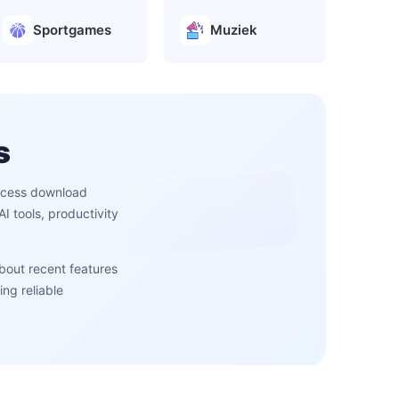
Sportgames
Muziek
s
access download
 tools, productivity
about recent features
ng reliable