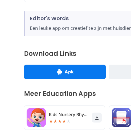
Editor's Words
Een leuke app om creatief te zijn met huisdi
Download Links
Apk
Meer Education Apps
Kids Nursery Rhymes - Domi TV
★
★
★
★
★