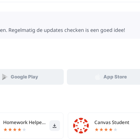
eren. Regelmatig de updates checken is een goed idee!
Google Play
App Store
Homework Helper & Math Solver
Canvas Student
★
★
★
★
★
★
★
★
★
★