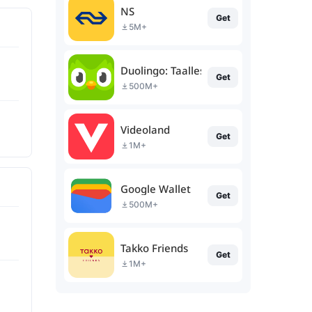
NS
Get
5M+
Duolingo: Taallessen
Get
500M+
Videoland
Get
1M+
Google Wallet
Get
500M+
Takko Friends
Get
1M+