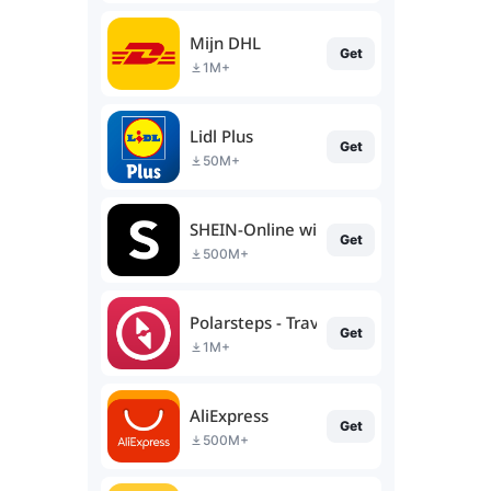
Mijn DHL
Get
1M+
Lidl Plus
Get
50M+
SHEIN-Online winkelen
Get
500M+
Polarsteps - Travel Tracker
Get
1M+
AliExpress
Get
500M+