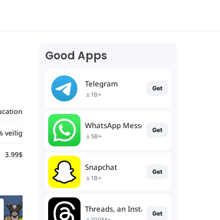
Good Apps
Telegram
Get
1B+
ucation
WhatsApp Messenger
Get
 veilig
5B+
3.99$
Snapchat
Get
1B+
Threads, an Instagram app
Get
100M+