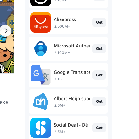
AliExpress
Get
500M+
Microsoft Authenticator
Get
100M+
Google Translate
Get
1B+
Albert Heijn supermarkt
ieke
Get
5M+
Social Deal - Dé beste deals
Get
5M+