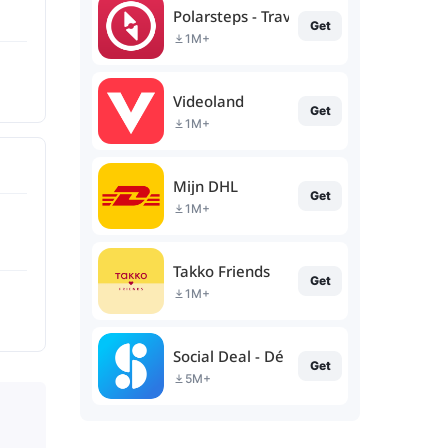
Polarsteps - Travel Tracker
Get
1M+
Videoland
Get
1M+
Mijn DHL
Get
1M+
Takko Friends
Get
1M+
Social Deal - Dé beste deals
Get
5M+