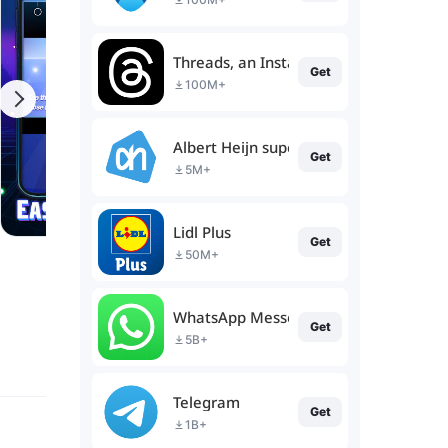
Threads, an Instagram app
Get
100M+
Albert Heijn supermarkt
Get
5M+
Lidl Plus
Get
50M+
WhatsApp Messenger
Get
5B+
Telegram
Get
1B+