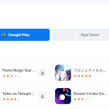
Google Play
App Store
Piano Magic Star 4: Music Game
プロジェクトセカイ カラフルステージ！ feat. 初音ミク
★
★
★
★
★
★
★
★
★
★
Taiko no Tatsujin RC
Dream Circles Dash
★
★
★
★
★
★
★
★
★
★