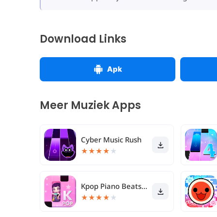
Download Links
Apk
Meer Muziek Apps
Cyber Music Rush
★
★
★
★
★
Kpop Piano Beats - Music Game
★
★
★
★
★