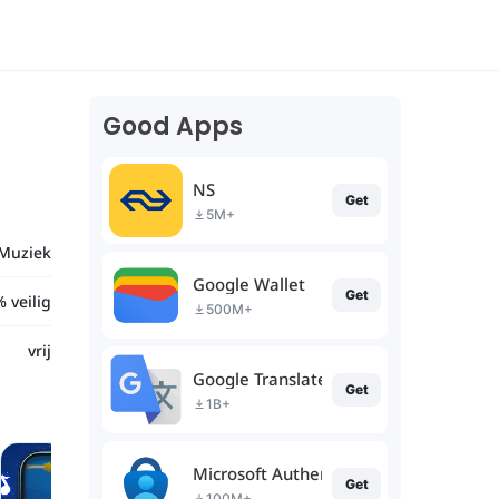
Good Apps
NS
Get
5M+
Muziek
Google Wallet
Get
 veilig
500M+
vrij
Google Translate
Get
1B+
Microsoft Authenticator
Get
100M+