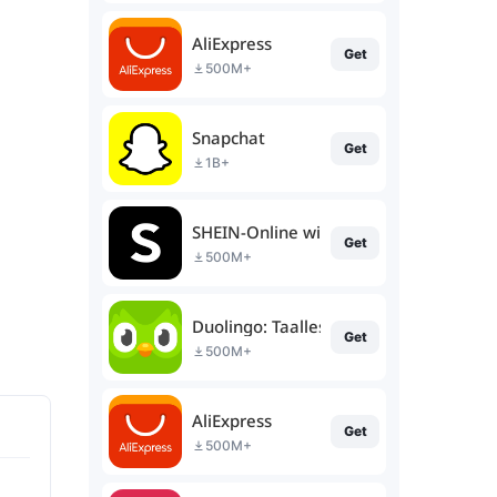
AliExpress
Get
500M+
Snapchat
Get
1B+
SHEIN-Online winkelen
Get
500M+
Duolingo: Taallessen
Get
500M+
AliExpress
Get
500M+