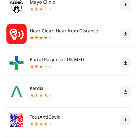
Mayo Clinic
★
★
★
★
★
Hear Clear: Hear from Distance
★
★
★
★
★
Portal Pacjenta LUX MED
★
★
★
★
★
Kardia
★
★
★
★
★
TousAntiCovid
★
★
★
★
★