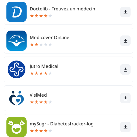
Doctolib - Trouvez un médecin
★
★
★
★
★
Medicover OnLine
★
★
★
★
★
Jutro Medical
★
★
★
★
★
VisiMed
★
★
★
★
★
mySugr - Diabetestracker-log
★
★
★
★
★