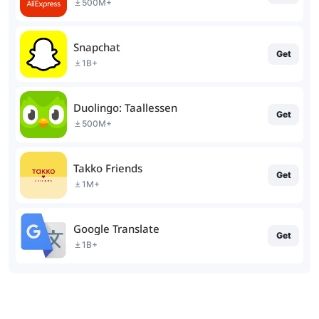
500M+
Snapchat
Get
1B+
Duolingo: Taallessen
Get
500M+
Takko Friends
Get
1M+
Google Translate
Get
1B+