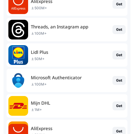
AliExpress
Get
500M+
Threads, an Instagram app
Get
100M+
Lidl Plus
Get
50M+
Microsoft Authenticator
Get
100M+
Mijn DHL
Get
1M+
AliExpress
Get