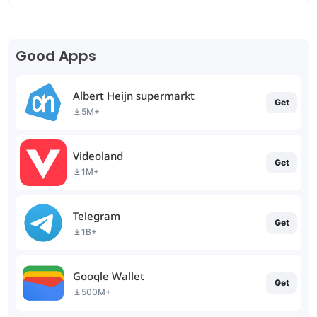
Good Apps
Albert Heijn supermarkt
Get
5M+
Videoland
Get
1M+
Telegram
Get
1B+
Google Wallet
Get
500M+