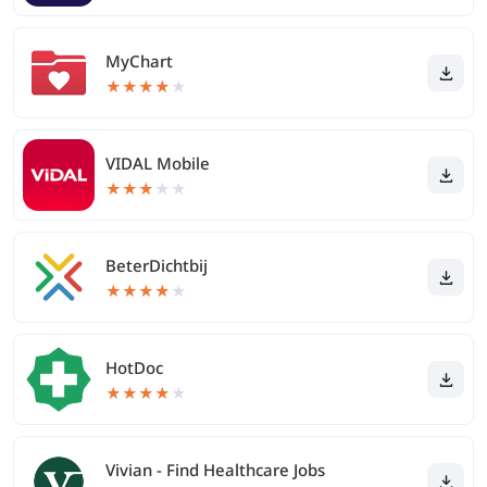
MyChart
★
★
★
★
★
VIDAL Mobile
★
★
★
★
★
BeterDichtbij
★
★
★
★
★
HotDoc
★
★
★
★
★
Vivian - Find Healthcare Jobs