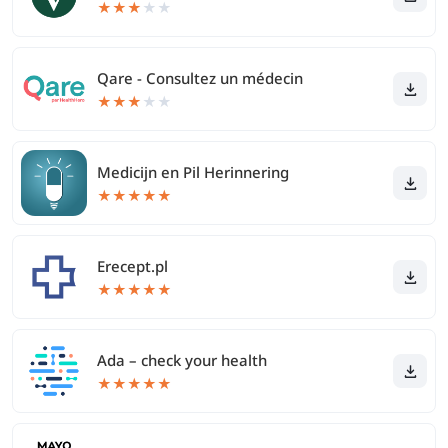
★
★
★
★
★
Qare - Consultez un médecin
★
★
★
★
★
Medicijn en Pil Herinnering
★
★
★
★
★
Erecept.pl
★
★
★
★
★
Ada – check your health
★
★
★
★
★