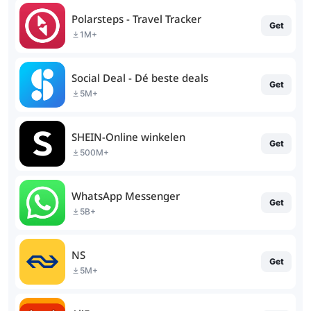
Polarsteps - Travel Tracker
Get
1M+
Social Deal - Dé beste deals
Get
5M+
SHEIN-Online winkelen
Get
500M+
WhatsApp Messenger
Get
5B+
NS
Get
5M+