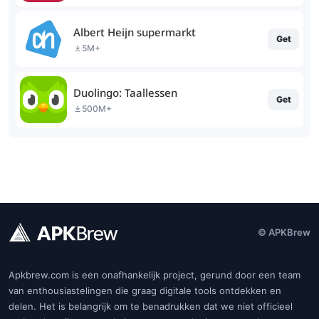
Albert Heijn supermarkt
Get
5M+
Duolingo: Taallessen
Get
500M+
© APKBrew
Apkbrew.com is een onafhankelijk project, gerund door een team
van enthousiastelingen die graag digitale tools ontdekken en
delen. Het is belangrijk om te benadrukken dat we niet officieel