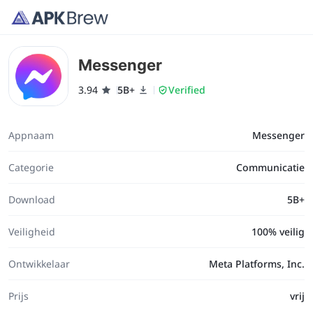
Messenger
3.94
5B+
Verified
Appnaam
Messenger
Categorie
Communicatie
Download
5B+
Veiligheid
100% veilig
Ontwikkelaar
Meta Platforms, Inc.
Prijs
vrij