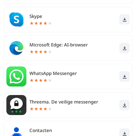
Skype
★
★
★
★
★
Microsoft Edge: AI-browser
★
★
★
★
★
WhatsApp Messenger
★
★
★
★
★
Threema. De veilige messenger
★
★
★
★
★
Contacten