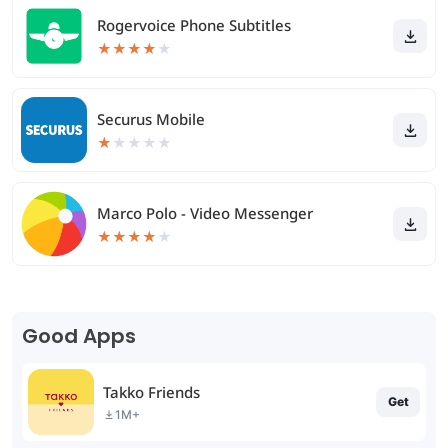
Rogervoice Phone Subtitles
★
★
★
★
★
Securus Mobile
★
★
★
★
★
Marco Polo - Video Messenger
★
★
★
★
★
Good Apps
Takko Friends
Get
1M+