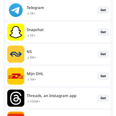
Telegram
Get
1B+
Snapchat
Get
1B+
NS
Get
5M+
Mijn DHL
Get
1M+
Threads, an Instagram app
Get
100M+