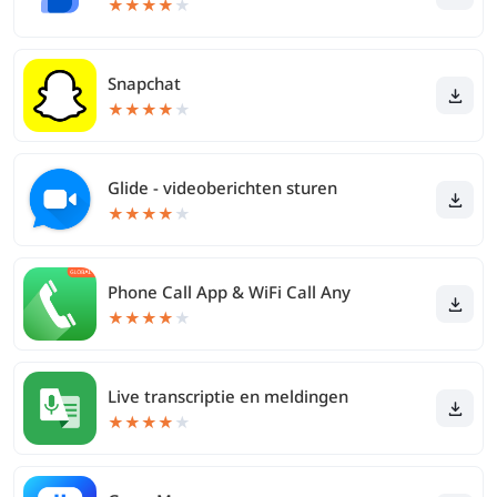
★
★
★
★
★
Snapchat
★
★
★
★
★
Glide - videoberichten sturen
★
★
★
★
★
Phone Call App & WiFi Call Any
★
★
★
★
★
Live transcriptie en meldingen
★
★
★
★
★