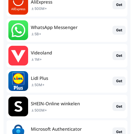
AliExpress
Get
500M+
WhatsApp Messenger
Get
5B+
Videoland
Get
1M+
Lidl Plus
Get
50M+
SHEIN-Online winkelen
Get
500M+
Microsoft Authenticator
Get