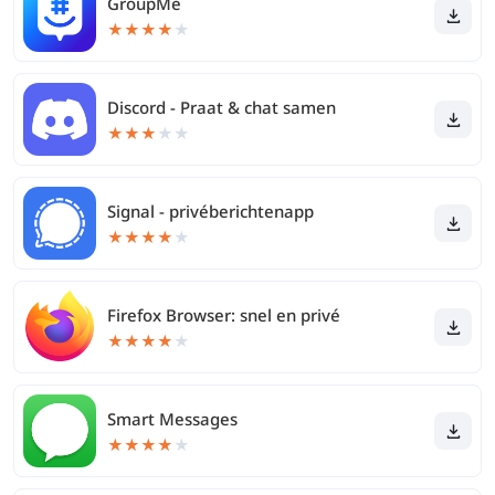
GroupMe
★
★
★
★
★
Discord - Praat & chat samen
★
★
★
★
★
Signal - privéberichtenapp
★
★
★
★
★
Firefox Browser: snel en privé
★
★
★
★
★
Smart Messages
★
★
★
★
★