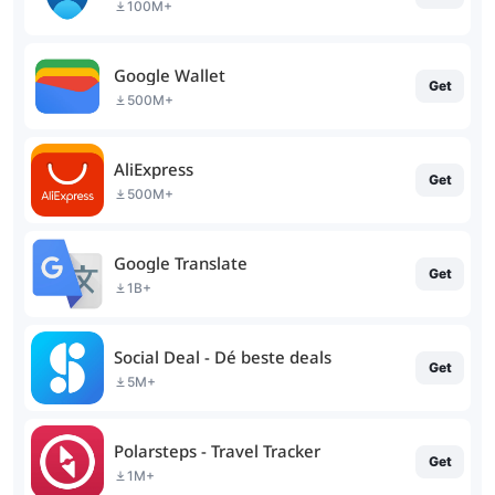
100M+
Google Wallet
Get
500M+
AliExpress
Get
500M+
Google Translate
Get
1B+
Social Deal - Dé beste deals
Get
5M+
Polarsteps - Travel Tracker
Get
1M+